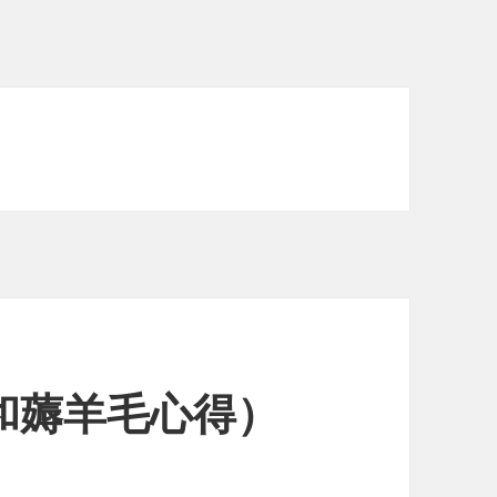
（和薅羊毛心得）