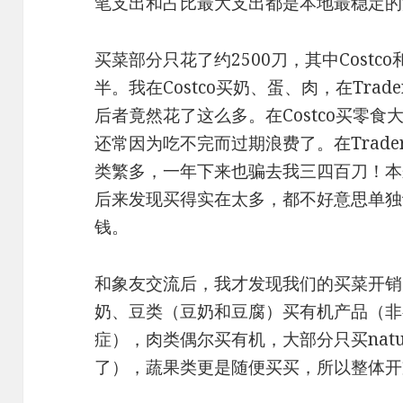
笔⽀出和占⽐最⼤支出都是本地最稳定的
买菜部分只花了约2500刀，其中Costco和T
半。我在Costco买奶、蛋、肉，在Trade
后者竟然花了这么多。在Costco买零食
还常因为吃不完而过期浪费了。在Trader
类繁多，一年下来也骗去我三四百刀！本
后来发现买得实在太多，都不好意思单独
钱。
和象友交流后，我才发现我们的买菜开销
奶、豆类（豆奶和豆腐）买有机产品（非
症），肉类偶尔买有机，大部分只买nat
了），蔬果类更是随便买买，所以整体开