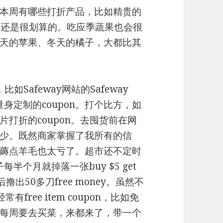
本周有哪些打折产品，比如精贵的
碰到买一送一还是很划算的。吃应季蔬果也会很
天的苹果、冬天的橘子，大都比其
如Safeway网站的Safeway
量身定制的coupon。打个比方，如
打折的coupon。去囤货前在网
少。既然商家掌握了我所有的信
薅点羊毛也太亏了。超市还不定时
阵子每半个月就掉落一张buy $5 get
撸出50多刀free money。虽然不
free item coupon，比如免
每周要去买菜，来都来了，带一个