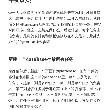
做一大桌饭最头疼的是如何统筹规划来有效利用时间并最
大化家中（不会做菜但可以打杂的）工具人的价值。我最
后选择用timeline视图整理出了我和柴各自的任务，并按
时间顺序排出这一桌菜先做什么、后做什么、每个任务由
谁负责。最终的安排表和模板链接放在本文最末，此处先
介绍我的Notion操作步骤。
新建一个database存放所有任务
定好菜单后，新建一个页面作为database，把每个菜的
步骤都复制到这个新的database里。每个步骤代表一个
任务，左起第一列是各种任务，第二列是每个任务的负责
人，第三列是该任务属于哪道菜（🐷 = 凉拌猪耳，🍖 = 梅
干菜扣肉，🐟 = 鱼汤，🌿 = 腐乳空心菜，🍚 = 腊味蒸
饭）。在任务里我还用文字标注了用哪个锅，方便在操作
的时候知道要换锅了。