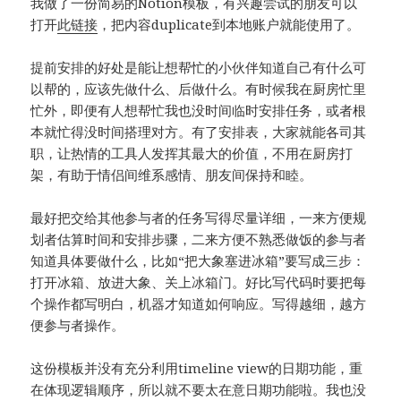
我做了一份简易的Notion模板，有兴趣尝试的朋友可以
打开
此链接
，把内容duplicate到本地账户就能使用了。
提前安排的好处是能让想帮忙的小伙伴知道自己有什么可
以帮的，应该先做什么、后做什么。有时候我在厨房忙里
忙外，即便有人想帮忙我也没时间临时安排任务，或者根
本就忙得没时间搭理对方。有了安排表，大家就能各司其
职，让热情的工具人发挥其最大的价值，不用在厨房打
架，有助于情侣间维系感情、朋友间保持和睦。
最好把交给其他参与者的任务写得尽量详细，一来方便规
划者估算时间和安排步骤，二来方便不熟悉做饭的参与者
知道具体要做什么，比如“把大象塞进冰箱”要写成三步：
打开冰箱、放进大象、关上冰箱门。好比写代码时要把每
个操作都写明白，机器才知道如何响应。写得越细，越方
便参与者操作。
这份模板并没有充分利用timeline view的日期功能，重
在体现逻辑顺序，所以就不要太在意日期功能啦。我也没