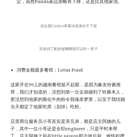
定，虽然Panda家品质略有下降，还是比其他家强。
信女愿Costco草莓冰淇淋永不下架
宫保鸡丁配炒饭啊啊我可以吃一辈子
消费金额最多餐馆：Lotus Pond
这家开在99上的越南餐馆挺不起眼，是因为象友铃酱推
荐，我们才知道的，没想到第一次去就碰到了铃酱本人，
更没想到他家的顺化牛肉粉令我魂牵梦萦，以至于我结婚
当天都定了他家吃席（划掉）吃粉。
店里两位服务员小哥其实是亲兄弟，都是店主阿姨的儿
子，其中一位小哥还是全职engineer，只是平时来帮
工。店主阿姨之前在little saigon那边做后厨，难怪积攒