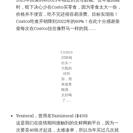
时，暗下决心少在Costo买零食，因为零食太大一份，
价格并不便宜，吃不完还很容易浪费。目标实现啦！
Costco吃食开销降到2022年的60%！在此十分感谢柴
柴每次在Costco拉住像野马一样的我……
Costco
20块钱
出头一
大瓶的
伏特
加，用
来做青
梅酒，
太好喝
了……
Yesmeal，曾用名Yamimeal ($450)
这是我们在疫情期间接触到的生鲜网购平台，因为一
次要卖40块才起送，太难凑单，所以当年买过几次就