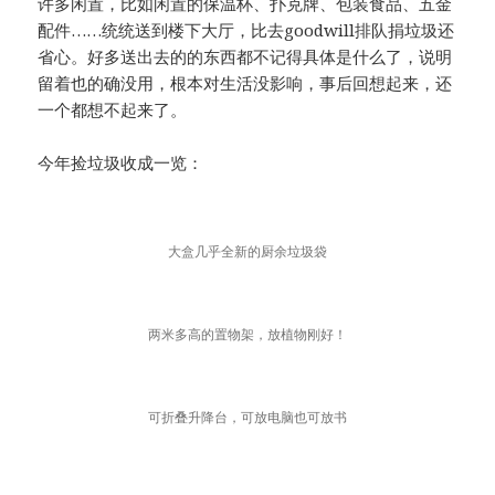
许多闲置，比如闲置的保温杯、扑克牌、包装食品、五金
配件……统统送到楼下大厅，比去goodwill排队捐垃圾还
省心。好多送出去的的东西都不记得具体是什么了，说明
留着也的确没用，根本对生活没影响，事后回想起来，还
一个都想不起来了。
今年捡垃圾收成一览：
大盒几乎全新的厨余垃圾袋
两米多高的置物架，放植物刚好！
可折叠升降台，可放电脑也可放书