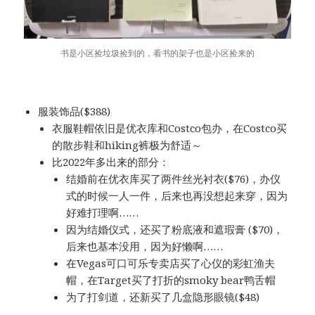
书是小区捡垃圾捡到的，看书的架子也是小区捡来的
服装饰品($388)
衣服鞋帽依旧是优衣库和Costco包办，在Costco买
的散步鞋和hiking裤极为舒适～
比2022年多出来的部分：
结婚前在优衣库买了两件丝光衬衣($76)，办仪
式的时候一人一件，后来也再没想起来穿，因为
好难打理啊……
因为结婚仪式，还买了粉底液和遮瑕膏 ($70)，
后来也基本没用，因为好懒啊……
在Vegas可口可乐专卖店买了心仪的彩虹渔夫
帽，在Target买了打折的smoky bear鸭舌帽
为了打剑道，还新买了几盒隐形眼镜($48)