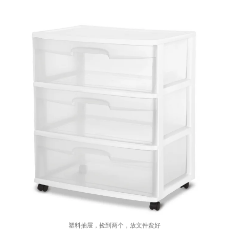
塑料抽屉，捡到两个，放文件蛮好