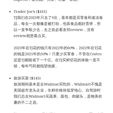
Trader Joe’s ($161)
TJ我们在2023年只去了9次，基本都是买零食和速冻食
品，每去一次都像是被打劫，包装食品都好贵呀，所
以一直争取少去，去之前必看友邻review，没有
review就悠着点买。
2023年在TJ花的钱只有2022年的60%，2022年在TJ花
的钱是2021年的50%！只要少买零食，不管在Costco
还是TJ都能省下一个亿。在TJ买鲜切花的体验一直不
错，每年芍药都指望他家。
旅游买菜 ($145)
旅游期间基本是去Walmar买吃的，Walmart不愧是
美国超市龙头企业，生鲜价格块低穿地心。自驾游时
我们总去Walmart买蔬果、面包、肉罐头，是物美价
廉的不二之选。