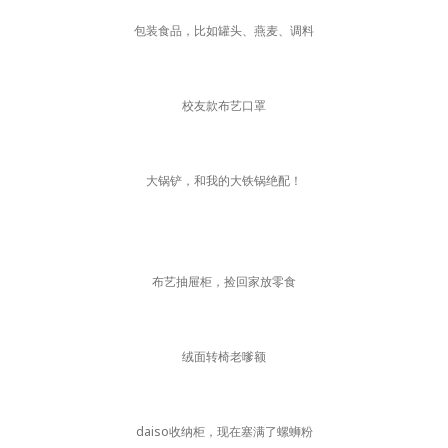
包装食品，比如罐头、燕麦、调料
校友款布艺口罩
大锅铲，和我的大铁锅绝配！
布艺抽屉柜，捡回家放零食
绒面转椅老嗲额
daiso收纳柜，现在塞满了螺蛳粉