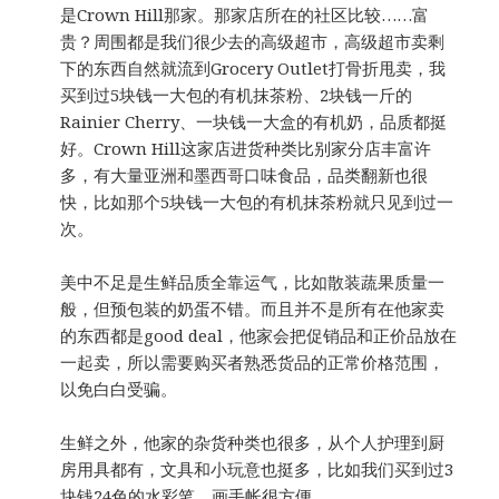
是Crown Hill那家。那家店所在的社区比较……富
贵？周围都是我们很少去的高级超市，高级超市卖剩
下的东西自然就流到Grocery Outlet打骨折甩卖，我
买到过5块钱一大包的有机抹茶粉、2块钱一斤的
Rainier Cherry、一块钱一大盒的有机奶，品质都挺
好。Crown Hill这家店进货种类比别家分店丰富许
多，有大量亚洲和墨西哥口味食品，品类翻新也很
快，比如那个5块钱一大包的有机抹茶粉就只见到过一
次。
美中不足是生鲜品质全靠运气，比如散装蔬果质量一
般，但预包装的奶蛋不错。而且并不是所有在他家卖
的东西都是good deal，他家会把促销品和正价品放在
一起卖，所以需要购买者熟悉货品的正常价格范围，
以免白白受骗。
生鲜之外，他家的杂货种类也很多，从个人护理到厨
房用具都有，文具和小玩意也挺多，比如我们买到过3
块钱24色的水彩笔，画手帐很方便。