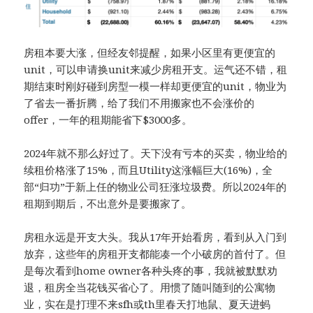
房租本要大涨，但经友邻提醒，如果小区里有更便宜的
unit，可以申请换unit来减少房租开支。运气还不错，租
期结束时刚好碰到房型一模一样却更便宜的unit，物业为
了省去一番折腾，给了我们不用搬家也不会涨价的
offer，一年的租期能省下$3000多。
2024年就不那么好过了。天下没有亏本的买卖，物业给的
续租价格涨了15%，而且Utility这涨幅巨大(16%)，全
部“归功”于新上任的物业公司狂涨垃圾费。所以2024年的
租期到期后，不出意外是要搬家了。
房租永远是开支大头。我从17年开始看房，看到从入门到
放弃，这些年的房租开支都能凑一个小破房的首付了。但
是每次看到home owner各种头疼的事，我就被默默劝
退，租房全当花钱买省心了。用惯了随叫随到的公寓物
业，实在是打理不来sfh或th里春天打地鼠、夏天进蚂