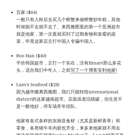
百家 ($64)
一般只有入秋后去买几个螃蟹来做螃蟹炒年糕，其他
时候能不去就不去了。来西雅图逛的第一个亚洲超市
就是他家，第一次逛就买到了过期食物和发霉的蔬
菜，毕竟这家店主打中国人专骗中国人。
Boo Han ($40)
平价韩国超市，主打一个实在，没有Hmart那么多花
头，适合我们中年人，之前
写了一个博客安利他家!
Lam’s Seafood ($28)
因为越华搬离西雅图，我们只能转投international
district的这家越南超市。店面虽老旧残破，但生意不
是一般地好，停车场常年排队。
他家有各式各样的东南亚食材（尤其是新鲜香草）和
零食，各类猪牛羊内脏也齐全，来多来他家就不用去
南边的菲律宾超市Foulee Market了。Lam’s对面还有