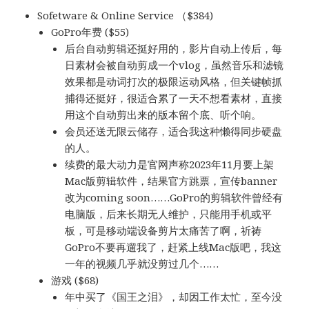
Sofetware & Online Service （$384)
GoPro年费 ($55)
后台自动剪辑还挺好用的，影片自动上传后，每
日素材会被自动剪成一个vlog，虽然音乐和滤镜
效果都是动词打次的极限运动风格，但关键帧抓
捕得还挺好，很适合累了一天不想看素材，直接
用这个自动剪出来的版本留个底、听个响。
会员还送无限云储存，适合我这种懒得同步硬盘
的人。
续费的最大动力是官网声称2023年11月要上架
Mac版剪辑软件，结果官方跳票，宣传banner
改为coming soon……GoPro的剪辑软件曾经有
电脑版，后来长期无人维护，只能用手机或平
板，可是移动端设备剪片太痛苦了啊，祈祷
GoPro不要再遛我了，赶紧上线Mac版吧，我这
一年的视频几乎就没剪过几个……
游戏 ($68)
年中买了《国王之泪》，却因工作太忙，至今没