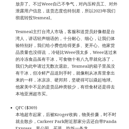
放弃了。不过Weee自己不争气，对内压榨员工、对外
泄露用户信息，送货态度也特别差，所以2023年我们
彻底转投Yesmeal。
Yesmeal主打台湾人市场，客服和送货员好像都是台
湾人，讲话轻声细语的，十分耐心、细心，让我们体
验特别好，我们给小费也给得更多、更开心。他家货
品质量也没得说 ，冷链比Weee强太多，Weee送过来
的冷冻食品虽有干冰，可食物十有八九早就化冻了，
我们为此申请过无数次退款。Yesmeal的箱子里虽没
有干冰，但冷鲜产品送到手时，就像刚从冰库里拿出
来的一样，冰凉凉、硬邦邦，坚硬得可以撬起地球。
他家美中不足的是货品种类较少，有些食材还是得去
本地亚洲超市买。
QFC ($369)
本地超市起家，后被Kroger收购，物美价廉，时不时
就去散步，Carkeer Park附近那家分店还自带Panda
Express，逛公园、买菜、吃饭一条龙。