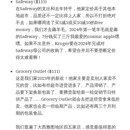
Safeway ($115)
在Safeway的支出和去年持平，他家定价高于其他本
地超市，品质还不一定比得上人家，所以不打折绝对
不去，如果哪周送了买5减5或买10减10的free
money，我们才去薅羊毛。2024年第一笔羊毛就是薅
的Safeway，7分钱买了三斤我最爱的cosmic apple嘿
嘿。如果不出意外，Kroger要在2024年完成对
Safeway母公司的收购了，希望合并后不要垄断定价
得太难看啊！
Grocery Outlet ($111)
这是我们家2023年的新欢！他家主要是卖别人家卖不
完的货，比如有些超市进货进多了、产品滞销了、产
品要下架换新包装了、要腾货架给新一轮促销节日特
供产品了……Grocery Outlet就会去把这些货拿来低价
卖。他家也会卖一些临期产品，比如还有两三个月到
期的包装食品。
我们逛遍了大西雅图地区四五家店，感觉最值得逛的