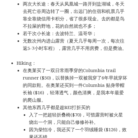
两次大长途：春天从凤凰城一路开到盐湖城，冬天
去死亡谷周边转了一圈，出远门的住宿和机票几乎
靠全靠烧信用卡积分，省了很多现金。去的都是鸟
不拉屎的野地，花的自然就也不多；
若干次小长途：去波特兰、温哥华；
无数次州内进山露营（夏天几乎每周一次，每次往
返5-7小时车程），露营几乎不用房费，但是费油。
Hiking：
在奥莱买了一双日常雨季穿的Columbia trail
runner ($50)，以替换掉一双被我穿了6年早就穿坏
的同款鞋。在奥莱还买到一件Columbia 贴身带帽
长袖 ($16) ，轻薄透气，颜色清爽，是我本年最爱
的爬山服。
其他东西几乎都是趁REI打折买的
入了一把超轻折叠椅($70)，可惜露营时被火星
烧出一个洞，只能自己修修补补。
因为柴怕冷，我还买了一个羽绒睡袋 ($126)，效
果还不错。