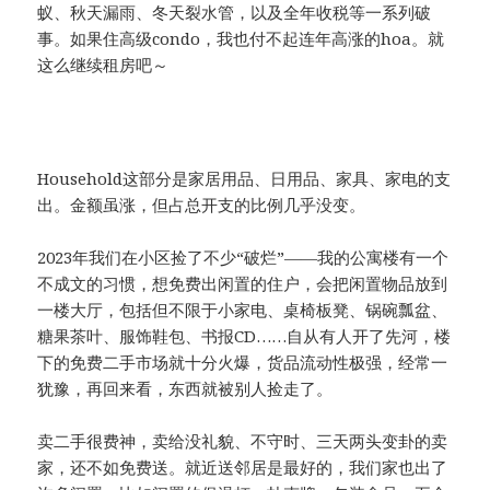
蚁、秋天漏雨、冬天裂水管，以及全年收税等一系列破
事。如果住高级condo，我也付不起连年高涨的hoa。就
这么继续租房吧～
Household这部分是家居用品、日用品、家具、家电的支
出。金额虽涨，但占总开支的比例几乎没变。
2023年我们在小区捡了不少“破烂”——我的公寓楼有一个
不成文的习惯，想免费出闲置的住户，会把闲置物品放到
一楼大厅，包括但不限于小家电、桌椅板凳、锅碗瓢盆、
糖果茶叶、服饰鞋包、书报CD……自从有人开了先河，楼
下的免费二手市场就十分火爆，货品流动性极强，经常一
犹豫，再回来看，东西就被别人捡走了。
卖二手很费神，卖给没礼貌、不守时、三天两头变卦的卖
家，还不如免费送。就近送邻居是最好的，我们家也出了