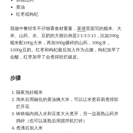
黄油
红枣或枸杞
我做中餐经常不仔细看食材重量，
菜谱
里面写的糯米、大
米、山药、水、豆奶的大致比例是2:1:3:5:15，比如200g
糯米配100g大米，再加300g碾碎的山药，500g水，
1500g豆奶。红枣和枸杞最后加入作为点缀，枸杞加早了
会酸，红枣加早了会煮得软烂破皮。
步骤
隔夜泡好糯米
淘米后用融化的黄油腌大米，可以让米更容易煮得软
烂开花
铸铁锅内倒入水和豆浆大火煮开，另一边蒸熟山药并
捣碎（也可以蒸熟后用搅拌机打碎）
煮沸后加入米