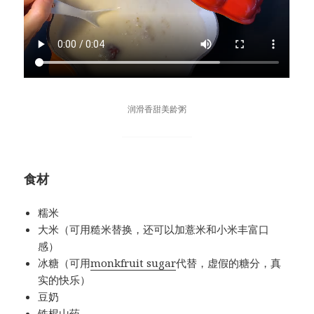
润滑香甜美龄粥
食材
糯米
大米（可用糙米替换，还可以加薏米和小米丰富口
感）
冰糖（可用
monkfruit sugar
代替，虚假的糖分，真
实的快乐）
豆奶
铁棍山药