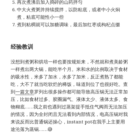
再次煮沸后加入捣碎的山药拌匀
中大火煮粥并持续搅拌，以防粘底，或者中小火焖
煮，粘底可能性小一些
煮到粘稠就可以加糖调味，最后加红枣或枸杞点缀
经验教训
没想到煮粥和烘培一样也要按规矩来，不然就和煮美龄粥
一样煮出两大锅，能吃半个月。米和水的比例取决于食材
的吸水性，米多了加水，水多了加米，反正煮熟了都能
吃，大不了就当吃软烂的稀饭，味道到位了也很好吃。查
到
一篇文章
罗列出很多操作都可能导致高压锅无法正常加
压，比如食材过多、胶圈漏气、液体太少、液体太多、食
物糊底……我之前也遇到过蒸架提手抵住气阀而无法加压
的情况，因为全封闭且无法看到内部情况，电高压锅对我
来说反而比普通锅还操心，instant pot在我手上主要用
途沦落为蒸锅……😅