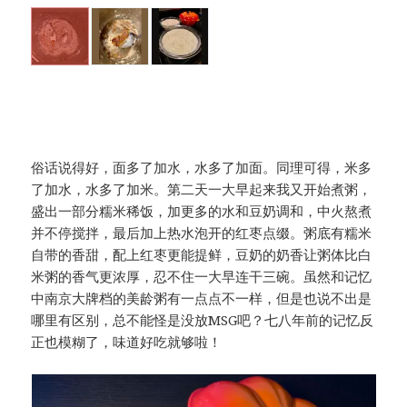
俗话说得好，面多了加水，水多了加面。同理可得，米多
了加水，水多了加米。第二天一大早起来我又开始煮粥，
盛出一部分糯米稀饭，加更多的水和豆奶调和，中火熬煮
并不停搅拌，最后加上热水泡开的红枣点缀。粥底有糯米
自带的香甜，配上红枣更能提鲜，豆奶的奶香让粥体比白
米粥的香气更浓厚，忍不住一大早连干三碗。虽然和记忆
中南京大牌档的美龄粥有一点点不一样，但是也说不出是
哪里有区别，总不能怪是没放MSG吧？七八年前的记忆反
正也模糊了，味道好吃就够啦！