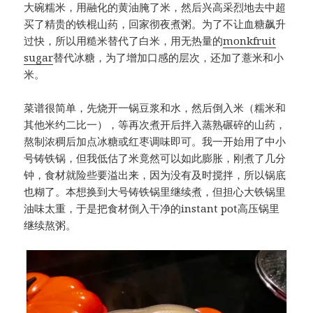
大碗糯米，用融化的黄油腌了米，然后兴高采烈地去中超
买了精贵的铁棍山药，回家彻夜煮粥。为了不让血糖飙升
过快，所以用糙米替代了白米，用无热量的
monkfruit
sugar
替代冰糖，为了增加口感的层次，还加了薏米和小
米。
菜谱很简单，先烧开一锅豆浆和水，然后倒入米（糯米和
其他米约二比一），等再次煮开后拌入蒸熟碾碎的山药，
熬制浓稠后加点冰糖或红枣调味即可。我一开始用了中小
号铸铁锅，但我低估了米竟然可以如此膨胀，刚煮了几分
钟，食材就险些要溢出来，因为没有及时搅拌，所以锅底
也糊了。本想换到大号铸铁锅里继续煮，但担心大铁锅里
油味太重，于是把食材倒入干净的instant pot高压锅里
继续熬粥。