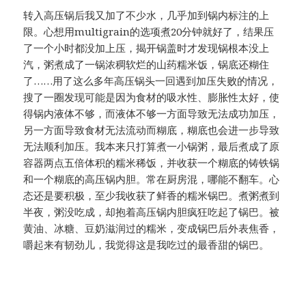
转入高压锅后我又加了不少水，几乎加到锅内标注的上
限。心想用multigrain的选项煮20分钟就好了，结果压
了一个小时都没加上压，揭开锅盖时才发现锅根本没上
汽，粥煮成了一锅浓稠软烂的山药糯米饭，锅底还糊住
了……用了这么多年高压锅头一回遇到加压失败的情况，
搜了一圈发现可能是因为食材的吸水性、膨胀性太好，使
得锅内液体不够，而液体不够一方面导致无法成功加压，
另一方面导致食材无法流动而糊底，糊底也会进一步导致
无法顺利加压。我本来只打算煮一小锅粥，最后煮成了原
容器两点五倍体积的糯米稀饭，并收获一个糊底的铸铁锅
和一个糊底的高压锅内胆。常在厨房混，哪能不翻车。心
态还是要积极，至少我收获了鲜香的糯米锅巴。煮粥煮到
半夜，粥没吃成，却抱着高压锅内胆疯狂吃起了锅巴。被
黄油、冰糖、豆奶滋润过的糯米，变成锅巴后外表焦香，
嚼起来有韧劲儿，我觉得这是我吃过的最香甜的锅巴。