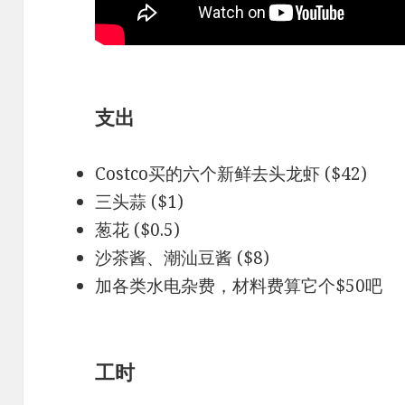
支出
Costco买的六个新鲜去头龙虾 ($42)
三头蒜 ($1)
葱花 ($0.5)
沙茶酱、潮汕豆酱 ($8)
加各类水电杂费，材料费算它个$50吧
工时