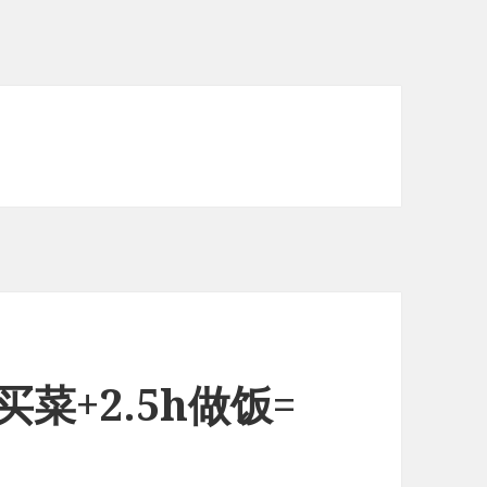
0买菜+2.5h做饭=