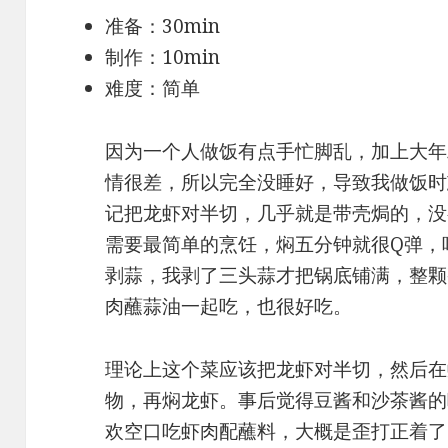
准备：30min
制作：10min
难度：简单
因为一个人做饭有点手忙脚乱，加上大年
情很差，所以完全没睡好，导致我做饭时
记把龙虾对半切，几乎就是带壳焗的，没
需要最简单的烹饪，焖五分钟就很Q弹，
剥蒜，我剥了三头蒜才把锅底铺满，整颗
肉蘸蒜油一起吃，也很好吃。
理论上这个菜应该把龙虾对半切，然后在
物，再焖龙虾。事后觉得豆酱和沙茶酱的
欢空口吃虾肉配蘸料，大概是歪打正着了