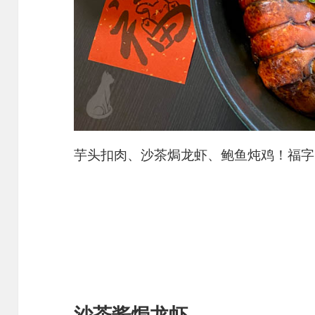
芋头扣肉、沙茶焗龙虾、鲍鱼炖鸡！福字cred
沙茶酱焗龙虾