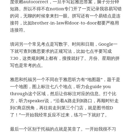
度依赖autocorrect，一旦手写起雅思答案，脑子分分钟
短路。所以不得不在notion专门开了一页记录我容易写错
的词，无聊的时候拿来扫一眼。拼写还有一个易错点是连
接符，比如brother-in-law和door-to-door都要严格用
连接符。
填词另一个常见考点是写数字、时间和日期，Google一
下就可查到雅思要求的正规写法，比如七点半要写成
7.30，这类规则网上都有，搜搜就好了。月份、星期的拼
写也是常考的点。
雅思和托福另一个不同在于雅思听力有“地图题”，题干是
一个地图，图上标注七八个地点，听力会guide you
through这个区域，然后让你标注对应的信息。打个比
方，听力speaker说，“沿着A路走到B路口，再顺时针走
到C商店拐角，再往前走到第三个门店，就是图书馆D
了！”一开始我经常反应不过来，练习一下就好了。
最后一个区别于托福的点就是英音了。一开始我很不习