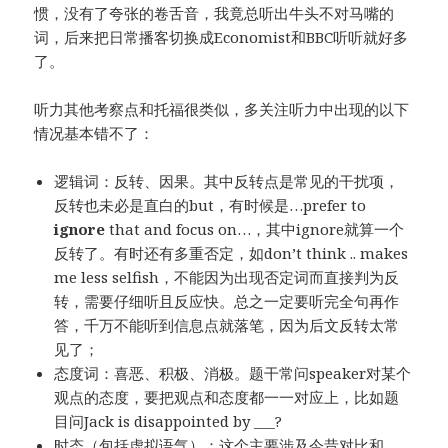
惯，没有了夸张的卷舌音，我竟总听出牛头不对马嘴的
词，后来把日常播客切换成Economist和BBC听听就好多
了。
听力其他考察点和托福很类似，多关注听力中出现的以下
情况基本错不了：
逻辑词：反转、因果。其中反转点是常见的干扰项，
反转也未必是直白的but，有时候是…prefer to
ignore
that and focus on…，其中ignore就算一个
反转了。有时还有多重否定，如don’t think .. makes
me less selfish，不能因为出现否定词而直接判为反
转，需要仔细听且反应快。总之一定要听完全句再作
答，千万不能听到信息点就落笔，因为后文反转太常
见了；
态度词：喜恶、积极、消极。题干常问speaker对某个
观点的态度，要把观点和态度都一一对应上，比如题
目问Jack is disappointed by ___?
时态（包括虚拟语气）：这个主要涉及今昔对比和