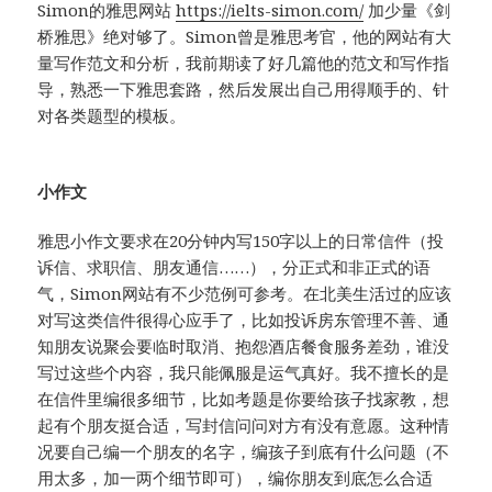
Simon的雅思网站
https://ielts-simon.com/
加少量《剑
桥雅思》绝对够了。Simon曾是雅思考官，他的网站有大
量写作范文和分析，我前期读了好几篇他的范文和写作指
导，熟悉一下雅思套路，然后发展出自己用得顺手的、针
对各类题型的模板。
小作文
雅思小作文要求在20分钟内写150字以上的日常信件（投
诉信、求职信、朋友通信……），分正式和非正式的语
气，Simon网站有不少范例可参考。在北美生活过的应该
对写这类信件很得心应手了，比如投诉房东管理不善、通
知朋友说聚会要临时取消、抱怨酒店餐食服务差劲，谁没
写过这些个内容，我只能佩服是运气真好。我不擅长的是
在信件里编很多细节，比如考题是你要给孩子找家教，想
起有个朋友挺合适，写封信问问对方有没有意愿。这种情
况要自己编一个朋友的名字，编孩子到底有什么问题（不
用太多，加一两个细节即可），编你朋友到底怎么合适