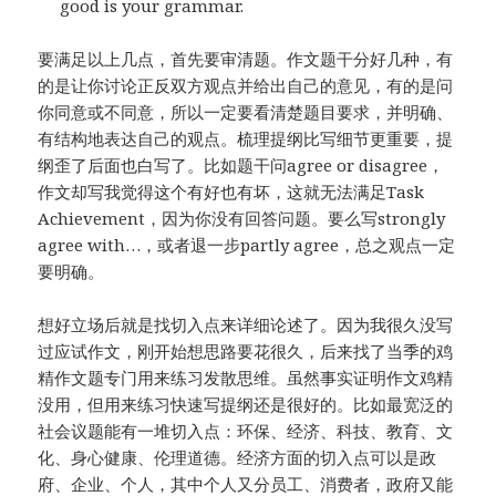
good is your grammar.
要满足以上几点，首先要审清题。作文题干分好几种，有
的是让你讨论正反双方观点并给出自己的意见，有的是问
你同意或不同意，所以一定要看清楚题目要求，并明确、
有结构地表达自己的观点。梳理提纲比写细节更重要，提
纲歪了后面也白写了。比如题干问agree or disagree，
作文却写我觉得这个有好也有坏，这就无法满足Task
Achievement，因为你没有回答问题。要么写strongly
agree with…，或者退一步partly agree，总之观点一定
要明确。
想好立场后就是找切入点来详细论述了。因为我很久没写
过应试作文，刚开始想思路要花很久，后来找了当季的鸡
精作文题专门用来练习发散思维。虽然事实证明作文鸡精
没用，但用来练习快速写提纲还是很好的。比如最宽泛的
社会议题能有一堆切入点：环保、经济、科技、教育、文
化、身心健康、伦理道德。经济方面的切入点可以是政
府、企业、个人，其中个人又分员工、消费者，政府又能