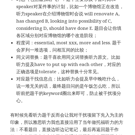
speaker对某件事的计划，比如一个博物馆正在改造，
听力speaker在介绍博物馆时会说 will renovate A,
has changed B, looking into possibility of C,
considering D, should have done E. 题目会让你填
各区域分别对应博物馆的哪个改造阶段；
程度词：essential, most xxx, more and less. 题干
会罗列一堆选项，问相互间的比较；
同义词替换：题干喜欢用同义词替换听力原文。比如
听力提及have to put up with each other，对应的
正确选项是tolerate，这种替换十分常见。
对应题干找信息点：比如听力会提及早中晚吃什么，
说一堆无关的话，最终题目问的是午饭怎么吃，所以
听前把题干的keyword圈出来即可，防止被干扰项分
心。
有时候先看听力题干反而会让我对干扰项留下先入为主的
印象，所以雅思听力我也直接沿用了当年做托福听力的方
法：不看题目，直接边听边记笔记，最后再返回题干作