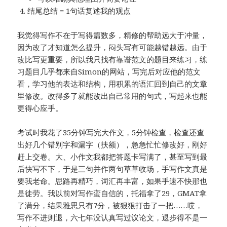
结尾总结 = 1句话复述我的观点
我觉得写作不在于写得篇数多，精修的帮助远大于冲量，
因为改了才知道怎么提升，闷头写有可能越错越远。由于
改比写更重要，所以我只找有靠谱范文的题目来练习，练
习题目几乎都来自Simon的网站，写完后对应他的范文
看，学习他的表达和结构，用积累的语汇回到自己的文章
里修改。改得多了就能改出自己常用的句式，写起来也能
更得心应手。
考试时我花了35分钟写完大作文，5分钟检查，检查还查
出好几个错别字和漏字（扶额），急急忙忙修改好，刚好
赶上交卷。大、小作文我都把答题卡写满了，甚至写到最
后快写不下，于是三句并作两句草草收场，手写作文真是
要我老命。思路再精巧，词汇再丰富，如果手速不快那也
是徒劳。我以前对写作蛮自信的，托福拿了29，GMAT拿
了满分，结果雅思只有7分，被狠狠打击了一把……哎，
写作不进则退，六七年没认真写过议论文，退步得不是一