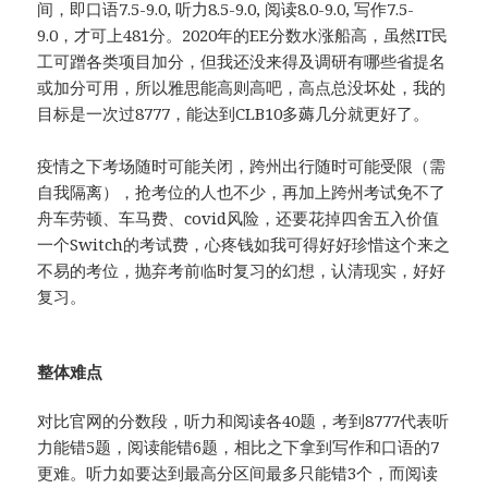
间，即口语7.5-9.0, 听力8.5-9.0, 阅读8.0-9.0, 写作7.5-
9.0，才可上481分。2020年的EE分数水涨船高，虽然IT民
工可蹭各类项目加分，但我还没来得及调研有哪些省提名
或加分可用，所以雅思能高则高吧，高点总没坏处，我的
目标是一次过8777，能达到CLB10多薅几分就更好了。
疫情之下考场随时可能关闭，跨州出行随时可能受限（需
自我隔离），抢考位的人也不少，再加上跨州考试免不了
舟车劳顿、车马费、covid风险，还要花掉四舍五入价值
一个Switch的考试费，心疼钱如我可得好好珍惜这个来之
不易的考位，抛弃考前临时复习的幻想，认清现实，好好
复习。
整体难点
对比官网的分数段，听力和阅读各40题，考到8777代表听
力能错5题，阅读能错6题，相比之下拿到写作和口语的7
更难。听力如要达到最高分区间最多只能错3个，而阅读