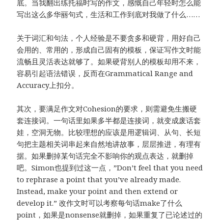
底。当我翻出练托福时写的作文，感慨自己年轻时怎么能
写出这么多华丽句式，生活和工作到底对我做了什么……
关于词汇和句法，个人经验是不要贪多和硬背，用好自己
会用的、常用的，形成自己固有的模板，保证写作文时能
流畅且灵活表达就够了。如果硬背别人的模板却用不来，
容易引起语法错误，反而在Grammatical Range and
Accuracy上扣分。
其次，要满足作文对Cohesion的要求，则需避免生搬硬
套连接词。一句话里如果多半都是连接词，就变成废话套
娃，空洞无物。比较理想的应该是用逻辑词、从句、长短
句把主题相关词串起来自然地讲故事，层层推进，有理有
据。如果删掉某句话完全不影响你的观点表达，就删掉
吧。Simon也提到过这一点，”Don’t feel that you need
to rephrase a point that you’ve already made.
Instead, make your point and then extend or
develop it.” 改作文时可以考察每句话make了什么
point，如果是nonsense就删掉，如果重复了已论述过的