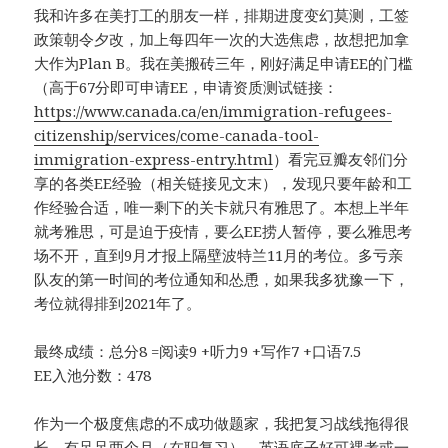
我和许多在美打工的朋友一样，排期进度变幻莫测，工签
政策朝令夕改，加上每四年一次的大选焦虑，故想把加拿
大作为Plan B。我在美搬砖三年，刚好满足申请EE的门槛
（高于67分即可申请EE，申请资质测试链接：
https://www.canada.ca/en/immigration-refugees-
citizenship/services/come-canada-tool-
immigration-express-entry.html
）看完豆瓣友邻们分
享的各类EE经验（相关链接见文末），发现只要年龄和工
作经验合适，唯一剩下的关卡就只有雅思了。本想上半年
就考雅思，可是迫于疫情，要么EE捞人暂停，要么雅思考
场不开，直到9月才报上隔壁波特兰11月的考位。多亏亲
队友的第一时间的考位通知和怂恿，如果我多犹豫一下，
考位就得排到2021年了。
最终成绩：总分8 =阅读9 +听力9 +写作7 +口语7.5
EE入池分数：478
作为一个极度焦虑的不成功做题家，我把复习战线拖得很
长，有足足两个月（在职复习）。英语底子好可裸考或一