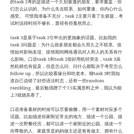
的task 2考的是描述一个久别重逢的朋友，要求覆盖：你
们怎么认识的、为什么失去联系、如何重逢、你内心什么
感受。 可惜我准备不充分，task 2主要只看了生僻题，考
试时说得时间不够长，显得有些戛然而止。
task 3是基于task 2引申出的更抽象的话题。比如我的
task 3问题是：为什么很多朋友都会久而久之不联系、疫
情如何影响友谊、疫情期间网络通讯对人和人的关系有什
么影响。口语task 1和task 2很好用机经突击，task 3虽
然机精也有提及，但是怎么问、问什么都取决于考官怎么
follow up，所以比较看缘分和吃老本。聊task 3时我知
道自己说错了好些语法时态，还有一些random
rambling，最后勉强蹭了个7.5实属意料之外，我以为能
上7就烧高香了。
口语准备素材的时候可以尽量偷懒，用一个素材对应多个
话题。比如描述你家附近常去的地方、描述一个公园、描
述一次野餐经历，都可以讲一个家附近的公园。描述一个
你尊敬的人、家庭里是妈妈做主还是爸爸做主、拥有什么