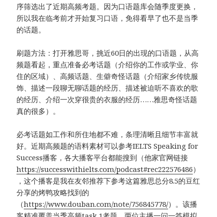
序筛选出了近期高频考题。因为口语题库会随季度更换，
所以我在临考前才开始复习口语，免得看早了也不是当季
的话题。
刷题方法：打开雅思哥，挑近60日的出现的口语题，从高
频题看起，重点准备必考话题（介绍你的工作或学业、你
住的区域）、高频话题、生僻奇怪话题（介绍家乡传统服
饰、描述一段聊无聊话题的经历、描述被迫听不喜欢的歌
的经历、介绍一次穿很贵的衣服的经历……雅思奇怪话题
真的很多）。
必考话题如工作和所住地都不难，条理清晰且细节丰富就
好。近期高频题的语料素材可以参考IELTS Speaking for
Success播客，各大播客平台都能搜到（他家官网链接
https://successwithielts.com/podcast#rec222576486
）
，这个播客是我在友邻推荐下参考这篇雅思总分8.5的豆红
分享的烤鸭攻略找到的
（
https://www.douban.com/note/756845778/
）。该播
客精准覆盖当季高频task 1考题，两位主播一问一答模拟