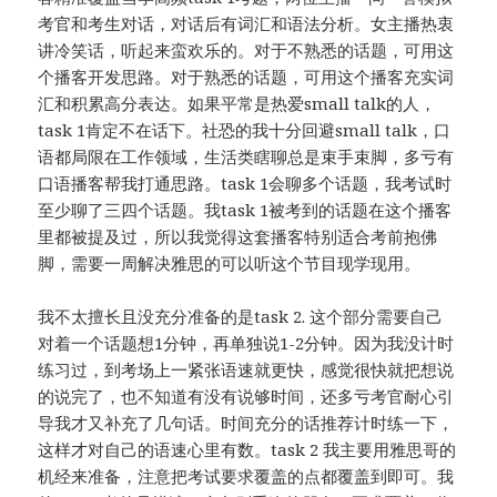
考官和考生对话，对话后有词汇和语法分析。女主播热衷
讲冷笑话，听起来蛮欢乐的。对于不熟悉的话题，可用这
个播客开发思路。对于熟悉的话题，可用这个播客充实词
汇和积累高分表达。如果平常是热爱small talk的人，
task 1肯定不在话下。社恐的我十分回避small talk，口
语都局限在工作领域，生活类瞎聊总是束手束脚，多亏有
口语播客帮我打通思路。task 1会聊多个话题，我考试时
至少聊了三四个话题。我task 1被考到的话题在这个播客
里都被提及过，所以我觉得这套播客特别适合考前抱佛
脚，需要一周解决雅思的可以听这个节目现学现用。
我不太擅长且没充分准备的是task 2. 这个部分需要自己
对着一个话题想1分钟，再单独说1-2分钟。因为我没计时
练习过，到考场上一紧张语速就更快，感觉很快就把想说
的说完了，也不知道有没有说够时间，还多亏考官耐心引
导我才又补充了几句话。时间充分的话推荐计时练一下，
这样才对自己的语速心里有数。task 2 我主要用雅思哥的
机经来准备，注意把考试要求覆盖的点都覆盖到即可。我