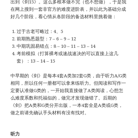
出到《剑15》。这么多根本做不完（也不想做），于是我
在网上搜到一套非官方的难度进阶表，并以此为基础分成
好几个阶段，看心情从各阶段的备选材料里挑着做：
过于古老可略过：4、5
前期熟悉题型：7 – 6 – 9 – 12
中期巩固易错点：8 – 10 – 11 – 13 – 14
考前模拟（打算裸考或速战速决的可以直接上这几
套）：13 – 14 – 15
中早期的《剑》是每本4套A类加2套G类，由于听力A/G类
相同，所以任何一册都可以拿来练听力。但阅读和写作一
定要认准做G类的，一开始我直接做了A类阅读，心想怎
么难度系数和托福似的，做完才发现做错了。后期的
《剑》把A类和G类分开出版，一本4套全是A类或G类，
做之前请先确认手头材料有没有找对。
听力