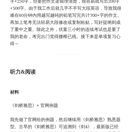
字+250字，但要把作文逻辑理清楚，很容易就写出200字
+500字。由于我工作后就几乎不手写大段英语，导致我很
难在60分钟内用越写越钝的铅笔写完共计700+字的作文。
再加上笔考无法轻易大段修改或复制粘贴，写好提纲则成
了重中之重。除此之外，伏案三小时的连续考试也是要了
我的老命，考完出门觉得腰椎已残。接下来是单项复习心
得～
听力&阅读
材料
《剑桥雅思》+ 官网例题
我先做了官网给的例题，然后继续用《剑桥雅思》熟悉题
型。古早的《剑桥雅思》可追溯到《剑4》，最新版已经