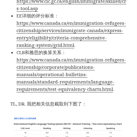
https://www.cic.gc.ca/english/immigrate/skilled/cr
s-tool.asp
EE详细的评分标准：
https://www.canada.ca/en/immigration-refugees-
citizenship/services/immigrate-canada/express-
entry/eligibility/criteria-comprehensive-
ranking-system/grid.html
.
CLB和雅思的换算关系：
https://www.canada.ca/en/immigration-refugees-
citizenship/corporate/publications-
manuals/operational-bulletins-
manuals/standard-requirements/language-
requirements/test-equivalency-charts.html
.
TL, DR. 我把相关信息截取到下图了：