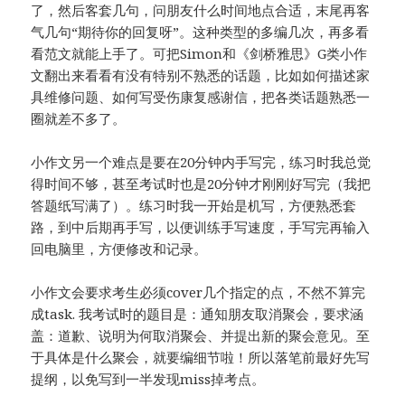
了，然后客套几句，问朋友什么时间地点合适，末尾再客
气几句“期待你的回复呀”。这种类型的多编几次，再多看
看范文就能上手了。可把Simon和《剑桥雅思》G类小作
文翻出来看看有没有特别不熟悉的话题，比如如何描述家
具维修问题、如何写受伤康复感谢信，把各类话题熟悉一
圈就差不多了。
小作文另一个难点是要在20分钟内手写完，练习时我总觉
得时间不够，甚至考试时也是20分钟才刚刚好写完（我把
答题纸写满了）。练习时我一开始是机写，方便熟悉套
路，到中后期再手写，以便训练手写速度，手写完再输入
回电脑里，方便修改和记录。
小作文会要求考生必须cover几个指定的点，不然不算完
成task. 我考试时的题目是：通知朋友取消聚会，要求涵
盖：道歉、说明为何取消聚会、并提出新的聚会意见。至
于具体是什么聚会，就要编细节啦！所以落笔前最好先写
提纲，以免写到一半发现miss掉考点。