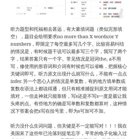
听力题型和托福相去甚远，有大量填词题（类似完形填
空），题目会给明要求no more than X words/or Y
numbers，即限定了每空最多写几个字。比较容易纠结
的情况是，有时候题干说可以最多写三个字，我写了两个
字，结果答案只有一个字。常见情况是冠词the, a不用
写，修使用的形容词和介词有时候也可以省略，把握核心
关键词即可。听力原文出现什么就写什么，不能有一点点
infer. 另一个恶心人的情况是单复数，有的地方填单数或
复数在语法上都说得通，但只有精准捕捉到原文用词才能
填对，一但走神就只能靠猜，写s还是不写s一度是最让我
头疼的点。有些地方的确是写单数和复数都算对，这种情
况下答案会把s写在括号里，即为s可加可不加。
听力没什么生词问题，但关键是不一定能写对！！！我在
美国呆了这些年已沦落到提笔忘字，平常的电子化输入过