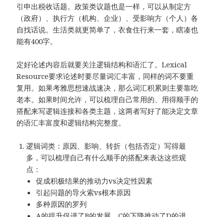
引申出税收话题。政策类议题也是一样，可以从制定方
（政府）、执行方（机构、企业）、受影响方（个人）各
自找话说。生活类就更简单了，衣食住行来一套，瞎凑也
能有400字。
定好论述内容后就要关注逻辑结构和语汇了。Lexical
Resource要求论述时要尽量词汇丰富，同样的词不要重
复用。如果考雅思想速战速决，那么词汇积累则主要靠吃
老本。如果时间允许，可以梳理自己常用的、用得顺手的
搭配来写逻辑连接和各类主题，这两者写好了能决定文章
的语汇丰富度和逻辑结构完整度。
逻辑词类：原因、影响、转折（包括否定）写得最
多，可以梳理自己有什么顺手的搭配来表达这些观
点：
促成积极结果的推动力vs决定性因素
引起问题的导火索vs根本原因
多种原因的罗列
A的提升促进了B的发展，C的下降推动了D的进