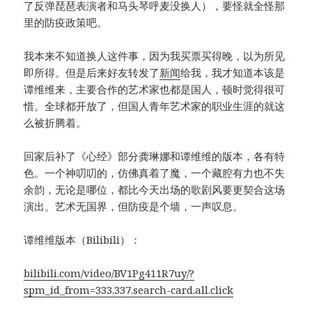
了反弹琵琶表演者和马头琴呼麦没换人），要怪就全怪那
里的防疫政策吧。
我本来不知道换人这件事，因为我买票买得晚，以为所见
即所得。但是后来好友转发了
新闻
给我，我才知道本该是
谭维维来，主要合作的艺术家也都是国人，顿时觉得很可
惜。全球都开放了，但国人青年艺术家的职业生涯的就这
么被折腾着。
回家后补了《心经》部分龚琳娜和谭维维的版本，各有特
色。一个神叨叨的，仿佛真着了魔，一个藏腔有力也不失
余韵，无论是哪位，都比今天出场的歌剧风要更契合这场
演出。艺术无国界，但防疫是个墙，一声叹息。
谭维维版本（Bilibili）：
bilibili.com/video/BV1Pg411R7uy/?
spm_id_from=333.337.search-card.all.click