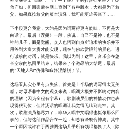
救产妇，但回家后在网上查到了各种版本，大都是为了救
父。如果真按救父的版本演绎，我可能更难买账了……
下半段更合我意，大约是因为词写得更有韵味，不再是大
白话了。最后《涅槃》一段，佛说，自己不是神，也不是
神的儿子，而是觉醒。众人也悟到自身所追求的快乐并不
用等到大富大贵才能实现，现在与佛欣赏眼前的景色、进
行诚挚的对话，就是快乐。我以为到了这里，音乐会在悠
长空寂的氛围里结束，结果来了个激昂的大结尾，最后
的“天地人和”仿佛和寂静涅槃脱了节。
这场看其实心里有点失落。首先是上半场的词写得太无美
感，对母语非中文的观众来说，唱词大概并不影响对内容
的理解（因为全程有字幕），歌剧演员们的神情动作也表
现得很到位，但片汤话的唱词让我觉得无聊到走神。其
次，歌剧演员都尽力了，非华人唱中文唱得也挺像那么回
事的，但与这部作品合在一起，却总有些貌合神离。其中
一个原因或许在于西雅图这场几乎所有领唱都换了人（除