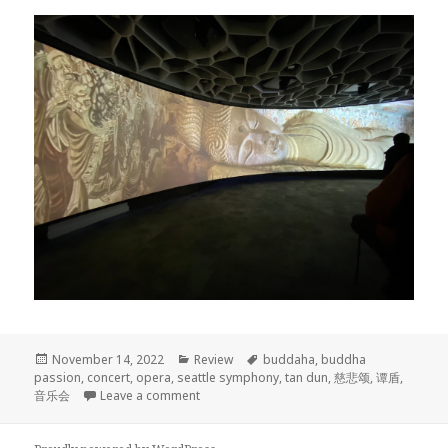
Posted
Categories
Tags
November 14, 2022
Review
buddaha
,
buddha
on
passion
,
concert
,
opera
,
seattle symphony
,
tan dun
,
慈悲颂
,
谭盾
,
on 谭盾 Buddha Passion 慈悲颂 观后感
音乐会
Leave a comment