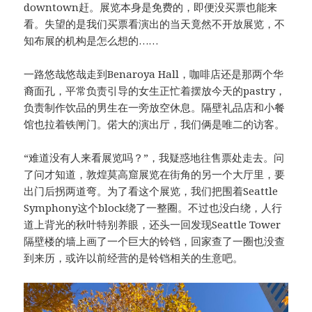
downtown赶。展览本身是免费的，即便没买票也能来
看。失望的是我们买票看演出的当天竟然不开放展览，不
知布展的机构是怎么想的……
一路悠哉悠哉走到Benaroya Hall，咖啡店还是那两个华
裔面孔，平常负责引导的女生正忙着摆放今天的pastry，
负责制作饮品的男生在一旁放空休息。隔壁礼品店和小餐
馆也拉着铁闸门。偌大的演出厅，我们俩是唯二的访客。
“难道没有人来看展览吗？”，我疑惑地往售票处走去。问
了问才知道，敦煌莫高窟展览在街角的另一个大厅里，要
出门后拐两道弯。为了看这个展览，我们把围着Seattle
Symphony这个block绕了一整圈。不过也没白绕，人行
道上背光的秋叶特别养眼，还头一回发现Seattle Tower
隔壁楼的墙上画了一个巨大的铃铛，回家查了一圈也没查
到来历，或许以前经营的是铃铛相关的生意吧。