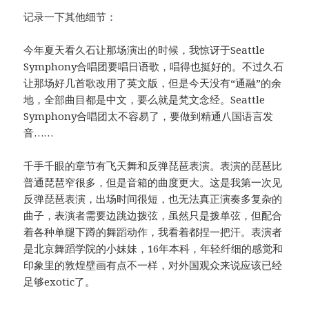
记录一下其他细节：
今年夏天看久石让那场演出的时候，我惊讶于Seattle
Symphony合唱团要唱日语歌，唱得也挺好的。不过久石
让那场好几首歌改用了英文版，但是今天没有“通融”的余
地，全部曲目都是中文，要么就是梵文念经。Seattle
Symphony合唱团太不容易了，要做到精通八国语言发
音……
千手千眼的章节有飞天舞和反弹琵琶表演。表演的琵琶比
普通琵琶窄很多，但是音箱的曲度更大。这是我第一次见
反弹琵琶表演，出场时间很短，也无法真正演奏多复杂的
曲子，表演者需要边跳边拨弦，虽然只是拨单弦，但配合
着各种单腿下蹲的舞蹈动作，我看着都捏一把汗。表演者
是北京舞蹈学院的小妹妹，16年本科，年轻纤细的感觉和
印象里的敦煌壁画有点不一样，对外国观众来说应该已经
足够exotic了。