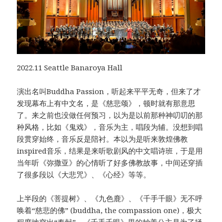
2022.11 Seattle Banaroya Hall
演出名叫Buddha Passion，听起来平平无奇，但来了才
发现幕布上有中文名，是《慈悲颂》，顿时就有那意思
了。来之前也没做任何预习，以为是以前那种神叨叨的那
种风格，比如《鬼戏》，音乐为主，唱段为辅。没想到唱
段贯穿始终，音乐反是陪衬。本以为是听来敦煌佛教
inspired音乐，结果是来听歌剧风的中文唱诗班，于是用
当年听《弥撒亚》的心情听了好多佛教故事，中间还穿插
了很多段以《大悲咒》、《心经》等等。
上半段的《菩提树》、《九色鹿》、《千手千眼》无不呼
唤着“慈悲的佛” (buddha, the compassion one)，极大
程度地突出“奉献”。《千手千眼》里的妙善公主是为了拯