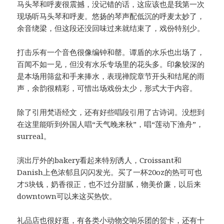
马头琴和呼麦很震撼，没记错的话，这应该也是我第一次
现场听马头琴和呼麦。悠扬的琴声配低沉的呼麦太妙了，
余音绕梁，但这段还没回味过来就结束了，戏份特别少。
打击乐有一个音色很像编钟和罄。谭盾的水乐也出场了，
百闻不如一见，但没有水乐专场里的花头多。印象较深的
是本场用筛盆和手来捧水，表现禅院章节开头和结尾的雨
声，余韵很精彩，可惜出场戏份太少，形式大于内容。
除了引用梵语经文，还有好些唱段引用了古诗词。没想到
在这里能听到外国人唱“天气晚来秋”，唱“莲动下渔舟”，
surreal。
演出厅外的bakery看起来特别诱人，Croissant和
Danish上色浓郁且闪闪发光。买了一杯20oz的热可可也
才5块钱，奶香很正，也不过分甜腻，物美价廉，以后来
downtown可以来这买热饮。
礼品店也很好逛，有各类小动物交响乐团的贺卡，还有十