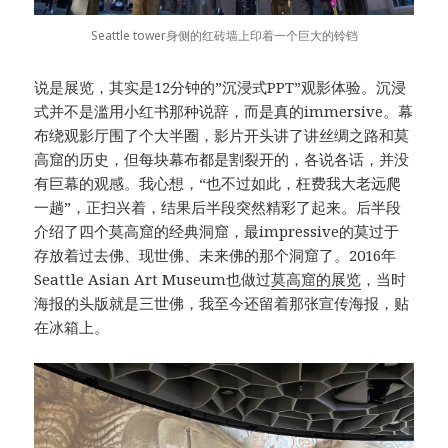
Seattle tower身侧的红砖墙上印着一个巨大的铃铛
说是展览，其实是12分钟的”沉浸式PPT”观影体验。沉浸
式并不是滥用小红书那种说辞，而是真的immersive。幕
布绕观影厅围了个大半圈，影片开头讲了讲丝绸之路和莫
高窟的历史，但每块幕布都是割裂开的，各说各话，并没
有巨幕的观感。我心想，“也不过如此，枉费我大老远爬
一趟”，正扫兴着，结果后半段突然精彩了起来。后半段
介绍了四个莫高窟的经典洞窟，最impressive的莫过于
存放着过去佛、现世佛、未来佛的那个洞窟了。2016年
Seattle Asian Art Museum也做过
莫高窟的展览
，当时
海报的头版就是三世佛，我至今还留着那张宣传海报，贴
在冰箱上。