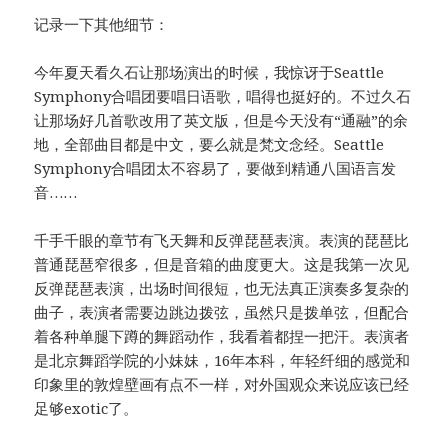
记录一下其他细节：
今年夏天看久石让那场演出的时候，我惊讶于Seattle
Symphony合唱团要唱日语歌，唱得也挺好的。不过久石
让那场好几首歌改用了英文版，但是今天没有“通融”的余
地，全部曲目都是中文，要么就是梵文念经。Seattle
Symphony合唱团太不容易了，要做到精通八国语言发
音……
千手千眼的章节有飞天舞和反弹琵琶表演。表演的琵琶比
普通琵琶窄很多，但是音箱的曲度更大。这是我第一次见
反弹琵琶表演，出场时间很短，也无法真正演奏多复杂的
曲子，表演者需要边跳边拨弦，虽然只是拨单弦，但配合
着各种单腿下蹲的舞蹈动作，我看着都捏一把汗。表演者
是北京舞蹈学院的小妹妹，16年本科，年轻纤细的感觉和
印象里的敦煌壁画有点不一样，对外国观众来说应该已经
足够exotic了。