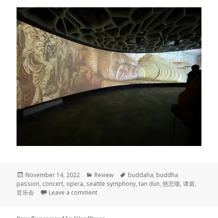
Posted
Categories
Tags
November 14, 2022
Review
buddaha
,
buddha
on
passion
,
concert
,
opera
,
seattle symphony
,
tan dun
,
慈悲颂
,
谭盾
,
on 谭盾 Buddha Passion 慈悲颂 观后感
音乐会
Leave a comment