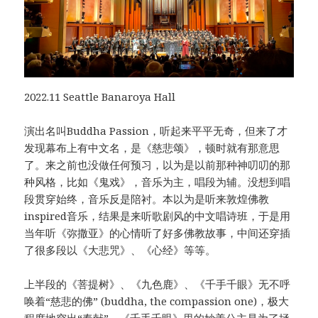
2022.11 Seattle Banaroya Hall
演出名叫Buddha Passion，听起来平平无奇，但来了才
发现幕布上有中文名，是《慈悲颂》，顿时就有那意思
了。来之前也没做任何预习，以为是以前那种神叨叨的那
种风格，比如《鬼戏》，音乐为主，唱段为辅。没想到唱
段贯穿始终，音乐反是陪衬。本以为是听来敦煌佛教
inspired音乐，结果是来听歌剧风的中文唱诗班，于是用
当年听《弥撒亚》的心情听了好多佛教故事，中间还穿插
了很多段以《大悲咒》、《心经》等等。
上半段的《菩提树》、《九色鹿》、《千手千眼》无不呼
唤着“慈悲的佛” (buddha, the compassion one)，极大
程度地突出“奉献”。《千手千眼》里的妙善公主是为了拯