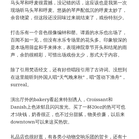
马头琴和呼麦很震撼，没记错的话，这应该也是我第一次
现场听马头琴和呼麦。悠扬的琴声配低沉的呼麦太妙了，
余音绕梁，但这段还没回味过来就结束了，戏份特别少。
打击乐有一个音色很像编钟和罄。谭盾的水乐也出场了，
百闻不如一见，但没有水乐专场里的花头多。印象较深的
是本场用筛盆和手来捧水，表现禅院章节开头和结尾的雨
声，余韵很精彩，可惜出场戏份太少，形式大于内容。
除了引用梵语经文，还有好些唱段引用了古诗词。没想到
在这里能听到外国人唱“天气晚来秋”，唱“莲动下渔舟”，
surreal。
演出厅外的bakery看起来特别诱人，Croissant和
Danish上色浓郁且闪闪发光。买了一杯20oz的热可可也
才5块钱，奶香很正，也不过分甜腻，物美价廉，以后来
downtown可以来这买热饮。
礼品店也很好逛，有各类小动物交响乐团的贺卡，还有十