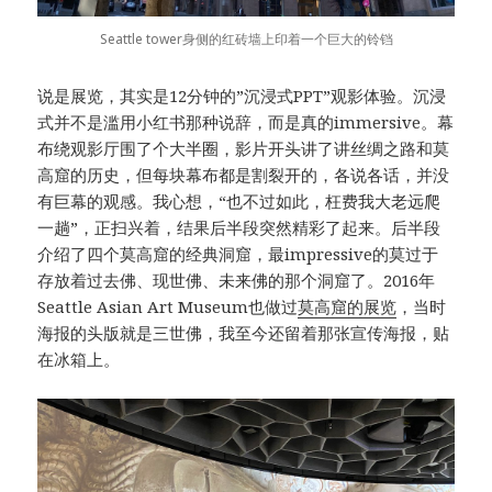
Seattle tower身侧的红砖墙上印着一个巨大的铃铛
说是展览，其实是12分钟的”沉浸式PPT”观影体验。沉浸
式并不是滥用小红书那种说辞，而是真的immersive。幕
布绕观影厅围了个大半圈，影片开头讲了讲丝绸之路和莫
高窟的历史，但每块幕布都是割裂开的，各说各话，并没
有巨幕的观感。我心想，“也不过如此，枉费我大老远爬
一趟”，正扫兴着，结果后半段突然精彩了起来。后半段
介绍了四个莫高窟的经典洞窟，最impressive的莫过于
存放着过去佛、现世佛、未来佛的那个洞窟了。2016年
Seattle Asian Art Museum也做过
莫高窟的展览
，当时
海报的头版就是三世佛，我至今还留着那张宣传海报，贴
在冰箱上。