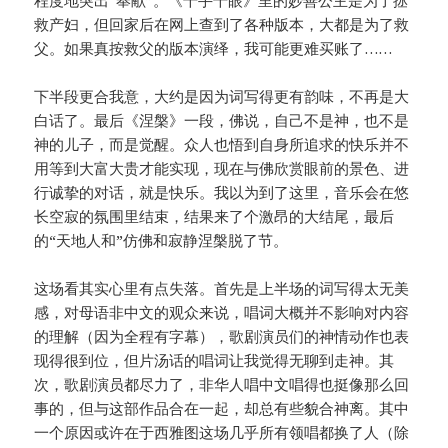
救产妇，但回家后在网上查到了各种版本，大都是为了救
父。如果真按救父的版本演绎，我可能更难买账了……
下半段更合我意，大约是因为词写得更有韵味，不再是大
白话了。最后《涅槃》一段，佛说，自己不是神，也不是
神的儿子，而是觉醒。众人也悟到自身所追求的快乐并不
用等到大富大贵才能实现，现在与佛欣赏眼前的景色、进
行诚挚的对话，就是快乐。我以为到了这里，音乐会在悠
长空寂的氛围里结束，结果来了个激昂的大结尾，最后
的“天地人和”仿佛和寂静涅槃脱了节。
这场看其实心里有点失落。首先是上半场的词写得太无美
感，对母语非中文的观众来说，唱词大概并不影响对内容
的理解（因为全程有字幕），歌剧演员们的神情动作也表
现得很到位，但片汤话的唱词让我觉得无聊到走神。其
次，歌剧演员都尽力了，非华人唱中文唱得也挺像那么回
事的，但与这部作品合在一起，却总有些貌合神离。其中
一个原因或许在于西雅图这场几乎所有领唱都换了人（除