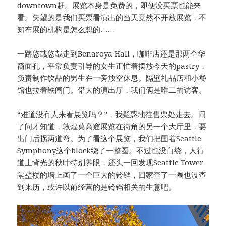
downtown赶。展览本身是免费的，即便没买票也能来
看。失望的是我们买票看演出的当天竟然不开放展览，不
知布展的机构是怎么想的……
一路悠哉悠哉走到Benaroya Hall，咖啡店还是那两个华
裔面孔，平常负责引导的女生正忙着摆放今天的pastry，
负责制作饮品的男生在一旁放空休息。隔壁礼品店和小餐
馆也拉着铁闸门。偌大的演出厅，我们俩是唯二的访客。
“难道没有人来看展览吗？”，我疑惑地往售票处走去。问
了问才知道，敦煌莫高窟展览在街角的另一个大厅里，要
出门后拐两道弯。为了看这个展览，我们把围着Seattle
Symphony这个block绕了一整圈。不过也没白绕，人行
道上背光的秋叶特别养眼，还头一回发现Seattle Tower
隔壁楼的墙上画了一个巨大的铃铛，回家查了一圈也没查
到来历，或许以前经营的是铃铛相关的生意吧。