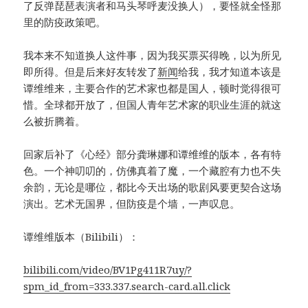
了反弹琵琶表演者和马头琴呼麦没换人），要怪就全怪那
里的防疫政策吧。
我本来不知道换人这件事，因为我买票买得晚，以为所见
即所得。但是后来好友转发了
新闻
给我，我才知道本该是
谭维维来，主要合作的艺术家也都是国人，顿时觉得很可
惜。全球都开放了，但国人青年艺术家的职业生涯的就这
么被折腾着。
回家后补了《心经》部分龚琳娜和谭维维的版本，各有特
色。一个神叨叨的，仿佛真着了魔，一个藏腔有力也不失
余韵，无论是哪位，都比今天出场的歌剧风要更契合这场
演出。艺术无国界，但防疫是个墙，一声叹息。
谭维维版本（Bilibili）：
bilibili.com/video/BV1Pg411R7uy/?
spm_id_from=333.337.search-card.all.click